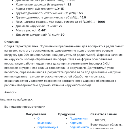
Диаметр шарика (d шарика (мм))::
7.938
Количество шариков (N шариков)::
32
Марка стали (Материал)::
ШХ-15
Грузоподъемность статическая (Co (kN))::
5.2
Грузоподъемность динамическая (C (kN))::
15.9
Ном. частота вращен. при жидк. смазке (n oil (1/min))::
11000
Диаметр наружный (D, мм)::
72
Масса (m, кг)::
0.461
Диаметр внутренний (d, мм)::
30
Описание
Общая характеристика. Подшипники предназначены для восприятия радиальных
нагрузок, но могут воспринимать одновременно и двустороннюю осевую
нагрузку (до 20% неиспользованной допустимой радиальной). Дорожка качения
на наружном кольце обработана по сфере. Такая ее форма обеспечивает
нормальную работу подшипника даже при значительном (порядка 2-3о)
перекосе внутреннего кольца относительно наружного. Допустимый угол
перекоса, образовавшийся в результате прогиба вала под действием нагрузки
или вследствие технологических неточностей обработки и монтажа,
ограничивается условием сохранения контакта всех шариков обоих рядов с
рабочей поверхностью дорожки качения наружного кольца.
Аналоги
Аналоги не найдены.
<
Вы недавно просматривали
Покупателям
Продукция
Связаться с нами
О
Подшипники
162603,
компании
Корпуса
Вологодская область,
Сертификация
подшипников
г. Череповец ул.