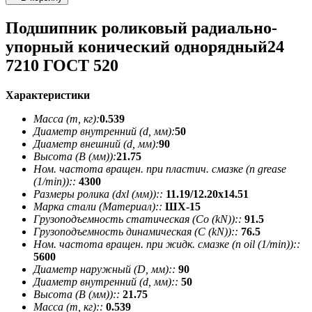
Подшипник роликовый радиально-
упорный конический однорядный24
7210 ГОСТ 520
Характеристики
Масса (m, кг):
0.539
Диаметр внутренний (d, мм):
50
Диаметр внешний (d, мм):
90
Высота (В (мм)):
21.75
Ном. частота вращен. при пластич. смазке (n grease
(1/min))::
4300
Размеры ролика (dxl (мм))::
11.19/12.20х14.51
Марка стали (Материал)::
ШХ-15
Грузоподъемность статическая (Co (kN))::
91.5
Грузоподъемность динамическая (C (kN))::
76.5
Ном. частота вращен. при жидк. смазке (n oil (1/min))::
5600
Диаметр наружный (D, мм)::
90
Диаметр внутренний (d, мм)::
50
Высота (В (мм))::
21.75
Масса (m, кг)::
0.539