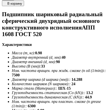
В корзину
Подшипник шариковый радиальный
сферический двухрядный основного
конструктивного исполненияАПП
1608 ГОСТ 520
Характеристики
Масса (m, кг):
0.98
Диаметр внутренний (d, мм):
40
Диаметр внешний (d, мм):
90
Высота (В (мм)):
33
Ном. частота вращен. при жидк. смазке (n oil (1/min))::
7500
Диаметр шарика (d шарика (мм))::
14.288
Количество шариков (N шариков)::
24
Марка стали (Материал)::
ШХ-15
Грузоподъемность статическая (Co (kN))::
13.2
Грузоподъемность динамическая (C (kN))::
44.9
Ном. частота вращен. при пластич. смазке (n grease
(1/min))::
6300