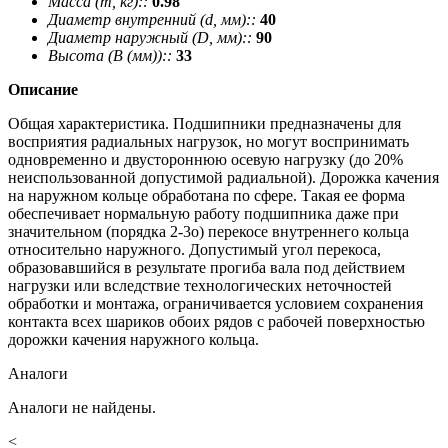
Масса (m, кг)::
0.98
Диаметр внутренний (d, мм)::
40
Диаметр наружный (D, мм)::
90
Высота (В (мм))::
33
Описание
Общая характеристика. Подшипники предназначены для
восприятия радиальных нагрузок, но могут воспринимать
одновременно и двустороннюю осевую нагрузку (до 20%
неиспользованной допустимой радиальной). Дорожка качения
на наружном кольце обработана по сфере. Такая ее форма
обеспечивает нормальную работу подшипника даже при
значительном (порядка 2-3о) перекосе внутреннего кольца
относительно наружного. Допустимый угол перекоса,
образовавшийся в результате прогиба вала под действием
нагрузки или вследствие технологических неточностей
обработки и монтажа, ограничивается условием сохранения
контакта всех шариков обоих рядов с рабочей поверхностью
дорожки качения наружного кольца.
Аналоги
Аналоги не найдены.
<