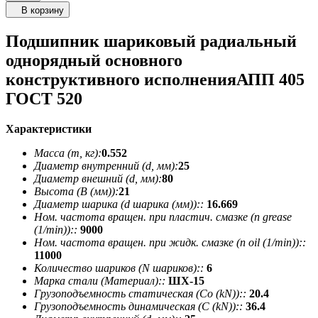
В корзину
Подшипник шариковый радиальный
однорядный основного
конструктивного исполненияАПП 405
ГОСТ 520
Характеристики
Масса (m, кг):
0.552
Диаметр внутренний (d, мм):
25
Диаметр внешний (d, мм):
80
Высота (В (мм)):
21
Диаметр шарика (d шарика (мм))::
16.669
Ном. частота вращен. при пластич. смазке (n grease
(1/min))::
9000
Ном. частота вращен. при жидк. смазке (n oil (1/min))::
11000
Количество шариков (N шариков)::
6
Марка стали (Материал)::
ШХ-15
Грузоподъемность статическая (Co (kN))::
20.4
Грузоподъемность динамическая (C (kN))::
36.4