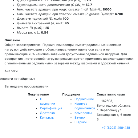
Грузоподъемность статическая (Co (kN))::
31.5
Грузоподъемность динамическая (C (kN))::
52.7
Ном. частота вращен. при жидк. смазке (n oil (1/min))::
8000
Ном. частота вращен. при пластич. смазке (n grease (1/min))::
6700
Диаметр наружный (D, мм)::
100
Диаметр внутренний (d, мм)::
45
Высота (В (мм))::
25
Масса (m, кг)::
0.84
Описание
Общая характеристика. Подшипники воспринимают радиальные и осевые
нагрузки, действующие в обоих направлениях вдоль оси вала и не
превышающие 70% неиспользованной допустимой радиальной нагрузки. Для
восприятия чисто осевой нагрузки рекомендуется применять шарикоподшипники
с увеличенными радиальными зазорами между шариками и дорожкой качения.
Аналоги
Аналоги не найдены.
<
Вы недавно просматривали
Покупателям
Продукция
Связаться с нами
О
Подшипники
162603,
компании
Корпуса
Вологодская область,
Сертификация
подшипников
г. Череповец ул.
Доставка
Комплекты
Боршодская д. 6 офис
Контакты
Втулки
3
Шарики
+7 (8202) 498-438