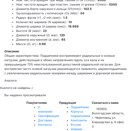
Ном. частота вращен. при жидк. смазке (n oil (1/min))::
6300
Ном. частота вращен. при пластич. смазке (n grease (1/min))::
5300
Диаметр борта наружного кольца (D1(mm))::
102.5
Грузоподъемность статическая (Co (kN))::
34
Радиус фаски (r1, r2 min (мм))::
1.5
Количество шариков (N шариков)::
10
Диаметр шарика (d шарика (мм))::
16.669
Высота (В (мм))::
23
Диаметр наружный (D, мм)::
120
Диаметр внутренний (d, мм)::
65
Масса (m, кг)::
0.98
Описание
Общая характеристика. Подшипники воспринимают радиальные и осевые
нагрузки, действующие в обоих направлениях вдоль оси вала и не
превышающие 70% неиспользованной допустимой радиальной нагрузки. Для
восприятия чисто осевой нагрузки рекомендуется применять шарикоподшипники
с увеличенными радиальными зазорами между шариками и дорожкой качения.
Аналоги
Аналоги не найдены.
<
Вы недавно просматривали
Покупателям
Продукция
Связаться с нами
О
Подшипники
162603,
компании
Корпуса
Вологодская область,
Сертификация
подшипников
г. Череповец ул.
Доставка
Комплекты
Боршодская д. 6 офис
Контакты
Втулки
3
Шарики