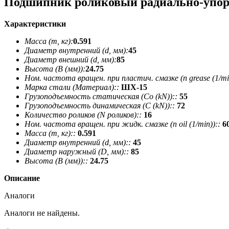
Подшипник роликовый радиально-упор
Характеристики
Масса (m, кг):
0.591
Диаметр внутренний (d, мм):
45
Диаметр внешний (d, мм):
85
Высота (В (мм)):
24.75
Ном. частота вращен. при пластич. смазке (n grease (1/min
Марка стали (Материал)::
ШХ-15
Грузоподъемность статическая (Co (kN))::
55
Грузоподъемность динамическая (C (kN))::
72
Количество роликов (N роликов)::
16
Ном. частота вращен. при жидк. смазке (n oil (1/min))::
6
Масса (m, кг)::
0.591
Диаметр внутренний (d, мм)::
45
Диаметр наружный (D, мм)::
85
Высота (В (мм))::
24.75
Описание
Аналоги
Аналоги не найдены.