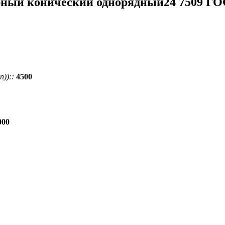
ный конический однорядный24 7509 ГО
))::
4500
000