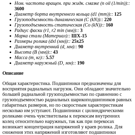
Ном. частота вращен. при жидк. смазке (n oil (1/min))::
3600
Диаметр борта внутреннего кольца (d1 (mm))::
125
Грузоподъемность динамическая (C (kN))::
220
Грузоподъемность статическая (Co (kN))::
160
Радиус фаски (r1, r2 min (мм))::
3
Марка стали (Материал)::
ШХ-15
Размеры ролика (dxl (мм))::
25х25
Диаметр внутренний (d, мм)::
90
Высота (В (мм))::
43
Масса (m, кг)::
5.57
Диаметр наружный (D, мм)::
190
Описание
Общая характеристика. Подшипники предназначены для
восприятия радиальных нагрузок. Они обладают значительно
большей радиальной грузоподъемностью по сравнению с
грузоподъемностью радиальных шарикоподшипников равных
габаритных размеров, но по скоростным характеристикам
несколько им уступают. Подшипники с цилиндрическими
роликами очень чувствительны к перекосам внутренних
колец относительно наружных, так как при перекосах
возникает концентрация напряжений у краев ролика. Для
снижения этих напряжений изготовляют подшипники