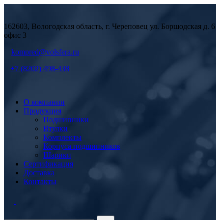
162603, Вологодская область, г. Череповец ул. Боршодская д. 6
офис 3
kompred@volsfera.ru
+7 (8202) 498-438
О компании
Продукция
Подшипники
Втулки
Комплекты
Корпуса подшипников
Шарики
Сертификация
Доставка
Контакты