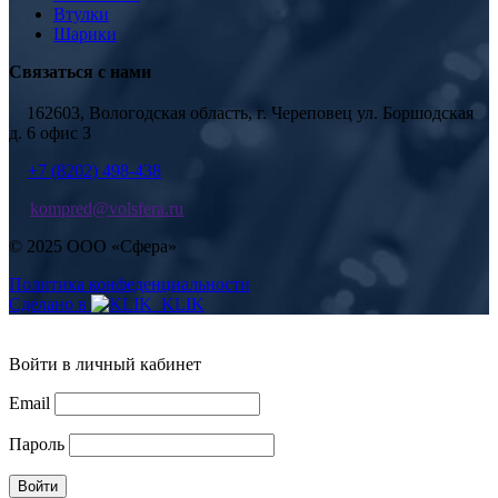
Втулки
Шарики
Связаться с нами
162603, Вологодская область, г. Череповец ул. Боршодская
д. 6 офис 3
+7 (8202) 498-438
kompred@volsfera.ru
© 2025 ООО «Сфера»
Политика конфеденциальности
Сделано в
Войти в личный кабинет
Email
Пароль