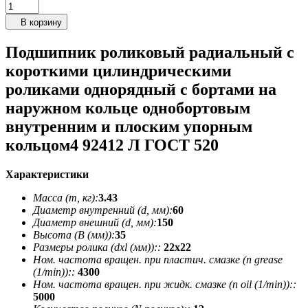
В корзину
Подшипник роликовый радиальный с
короткими цилиндрическими
роликами однорядный с бортами на
наружном кольце однобортовым
внутренним и плоским упорным
кольцом4 92412 Л ГОСТ 520
Характеристики
Масса (m, кг):
3.43
Диаметр внутренний (d, мм):
60
Диаметр внешний (d, мм):
150
Высота (В (мм)):
35
Размеры ролика (dxl (мм))::
22х22
Ном. частота вращен. при пластич. смазке (n grease
(1/min))::
4300
Ном. частота вращен. при жидк. смазке (n oil (1/min))::
5000