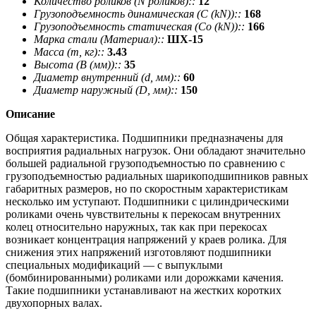
Количество роликов (N роликов)::
12
Грузоподъемность динамическая (C (kN))::
168
Грузоподъемность статическая (Co (kN))::
166
Марка стали (Материал)::
ШХ-15
Масса (m, кг)::
3.43
Высота (В (мм))::
35
Диаметр внутренний (d, мм)::
60
Диаметр наружный (D, мм)::
150
Описание
Общая характеристика. Подшипники предназначены для
восприятия радиальных нагрузок. Они обладают значительно
большей радиальной грузоподъемностью по сравнению с
грузоподъемностью радиальных шарикоподшипников равных
габаритных размеров, но по скоростным характеристикам
несколько им уступают. Подшипники с цилиндрическими
роликами очень чувствительны к перекосам внутренних
колец относительно наружных, так как при перекосах
возникает концентрация напряжений у краев ролика. Для
снижения этих напряжений изготовляют подшипники
специальных модификаций — с выпуклыми
(бомбинированными) роликами или дорожками качения.
Такие подшипники устанавливают на жестких коротких
двухопорных валах.