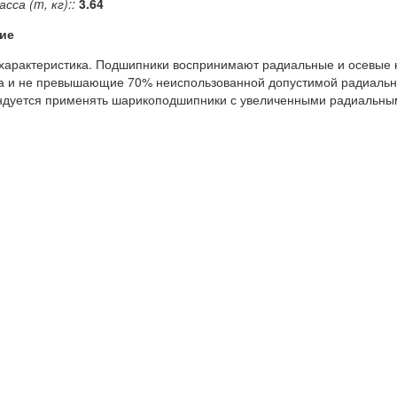
сса (m, кг)::
3.64
ие
арактеристика. Подшипники воспринимают радиальные и осевые н
а и не превышающие 70% неиспользованной допустимой радиальной
дуется применять шарикоподшипники с увеличенными радиальным