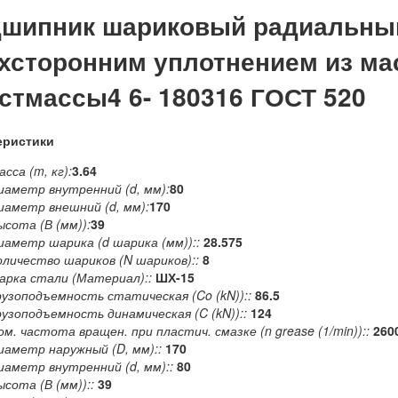
шипник шариковый радиальны
хсторонним уплотнением из ма
стмассы4 6- 180316 ГОСТ 520
еристики
сса (m, кг):
3.64
иаметр внутренний (d, мм):
80
иаметр внешний (d, мм):
170
ысота (В (мм)):
39
иаметр шарика (d шарика (мм))::
28.575
оличество шариков (N шариков)::
8
арка стали (Материал)::
ШХ-15
рузоподъемность статическая (Co (kN))::
86.5
рузоподъемность динамическая (C (kN))::
124
ом. частота вращен. при пластич. смазке (n grease (1/min))::
260
иаметр наружный (D, мм)::
170
иаметр внутренний (d, мм)::
80
ысота (В (мм))::
39