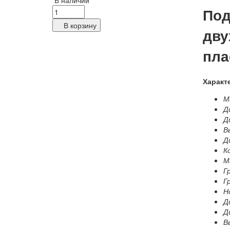
В наличии
Под
В корзину
дву
пла
Характ
Ма
Д
Д
В
Д
К
М
Г
Г
Н
Д
Д
В