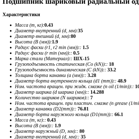
Подшипник шариковый радиальный одн
Характеристики
Масса (m, кг):
0.43
Диаметр внутренний (d, мм):
35
Диаметр внешний (d, мм):
80
Высота (В (мм)):
1.9
Радиус фаски (r1, r2 min (мм))::
1.5
Радиус фаски (r min (мм))::
0.5
Марка стали (Материал)::
ШХ-15
Грузоподъемность статическая (Co (kN))::
18
Грузоподъемность динамическая (C (kN))::
33.2
Толщина борта канавки (a (мм))::
3.28
Диаметр борта внутреннего кольца (d1 (mm))::
48.9
Ном. частота вращен. при жидк. смазке (n oil (1/min))::
1
Диаметр шарика (d шарика (мм))::
14.288
Количество шариков (N шариков)::
7
Ном. частота вращен. при пластич. смазке (n grease (1/min
Диаметр канавки (D2(mm))::
76.81
Диаметр борта наружного кольца (D1(mm))::
66.1
Масса (m, кг)::
0.43
Высота (В (мм))::
1.9
Диаметр наружный (D, мм)::
80
Диаметр внутренний (d, мм)::
35