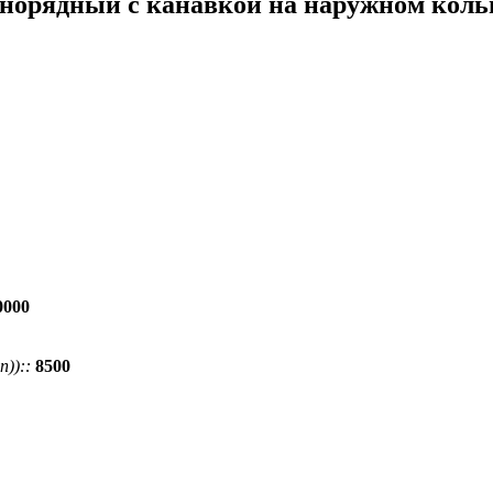
орядный с канавкой на наружном кольц
0000
))::
8500