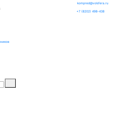
kompred@volsfera.ru
3
+7 (8202) 498-438
пников