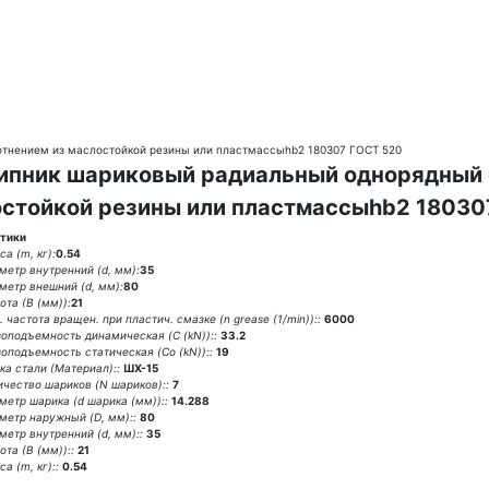
тнением из маслостойкой резины или пластмассыhb2 180307 ГОСТ 520
пник шариковый радиальный однорядный с
стойкой резины или пластмассыhb2 18030
тики
а (m, кг):
0.54
метр внутренний (d, мм):
35
метр внешний (d, мм):
80
ота (В (мм)):
21
 частота вращен. при пластич. смазке (n grease (1/min))::
6000
зоподъемность динамическая (C (kN))::
33.2
зоподъемность статическая (Co (kN))::
19
ка стали (Материал)::
ШХ-15
ичество шариков (N шариков)::
7
метр шарика (d шарика (мм))::
14.288
метр наружный (D, мм)::
80
метр внутренний (d, мм)::
35
та (В (мм))::
21
а (m, кг)::
0.54