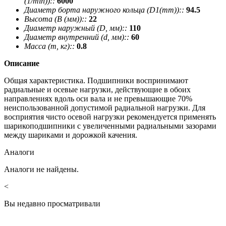
(1/min))::
6000
Диаметр борта наружного кольца (D1(mm))::
94.5
Высота (В (мм))::
22
Диаметр наружный (D, мм)::
110
Диаметр внутренний (d, мм)::
60
Масса (m, кг)::
0.8
Описание
Общая характеристика. Подшипники воспринимают
радиальные и осевые нагрузки, действующие в обоих
направлениях вдоль оси вала и не превышающие 70%
неиспользованной допустимой радиальной нагрузки. Для
восприятия чисто осевой нагрузки рекомендуется применять
шарикоподшипники с увеличенными радиальными зазорами
между шариками и дорожкой качения.
Аналоги
Аналоги не найдены.
<
Вы недавно просматривали