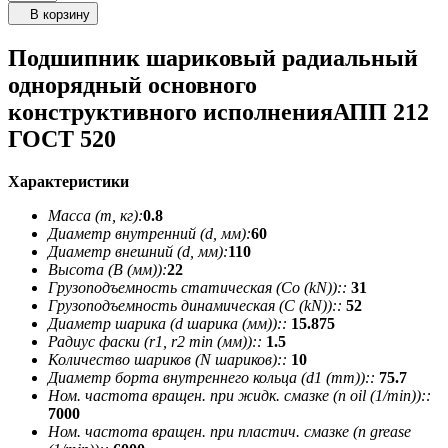
В корзину
Подшипник шариковый радиальный
однорядный основного
конструктивного исполненияАПП 212
ГОСТ 520
Характеристики
Масса (m, кг):
0.8
Диаметр внутренний (d, мм):
60
Диаметр внешний (d, мм):
110
Высота (В (мм)):
22
Грузоподъемность статическая (Co (kN))::
31
Грузоподъемность динамическая (C (kN))::
52
Диаметр шарика (d шарика (мм))::
15.875
Радиус фаски (r1, r2 min (мм))::
1.5
Количество шариков (N шариков)::
10
Диаметр борта внутреннего кольца (d1 (mm))::
75.7
Ном. частота вращен. при жидк. смазке (n oil (1/min))::
7000
Ном. частота вращен. при пластич. смазке (n grease