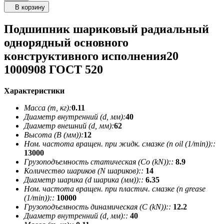
В корзину
Подшипник шариковый радиальный
однорядный основного
конструктивного исполнения20
1000908 ГОСТ 520
Характеристики
Масса (m, кг):
0.11
Диаметр внутренний (d, мм):
40
Диаметр внешний (d, мм):
62
Высота (В (мм)):
12
Ном. частота вращен. при жидк. смазке (n oil (1/min))::
13000
Грузоподъемность статическая (Co (kN))::
8.9
Количество шариков (N шариков)::
14
Диаметр шарика (d шарика (мм))::
6.35
Ном. частота вращен. при пластич. смазке (n grease
(1/min))::
10000
Грузоподъемность динамическая (C (kN))::
12.2
Диаметр внутренний (d, мм)::
40