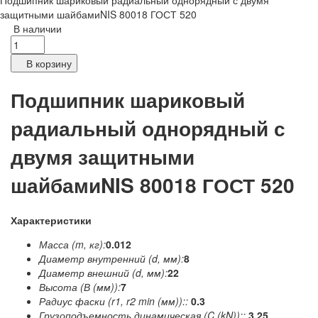
Подшипник шариковый радиальный однорядный с двумя
защитными шайбамиNIS 80018 ГОСТ 520
В наличии
В корзину
Подшипник шариковый
радиальный однорядный с
двумя защитными
шайбамиNIS 80018 ГОСТ 520
Характеристики
Масса (m, кг):
0.012
Диаметр внутренний (d, мм):
8
Диаметр внешний (d, мм):
22
Высота (В (мм)):
7
Радиус фаски (r1, r2 min (мм))::
0.3
Грузоподъемность динамическая (C (kN))::
3.25