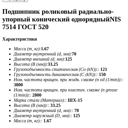
Подшипник роликовый радиально-
упорный конический однорядныйNIS
7514 ГОСТ 520
Характеристики
Масса (m, кг):
1.67
Диаметр внутренний (d, мм):
70
Диаметр внешний (d, мм):
125
Высота (В (мм)):
33.25
Грузоподъемность статическая (Co (kN))::
121
Грузоподъемность динамическая (C (kN))::
150
Ном. частота вращен. при жидк. смазке (n oil (1/min))::
3800
Ном. частота вращен. при пластич. смазке (n grease
(1/min))::
2800
Марка стали (Материал)::
ШХ-15
Высота (В (мм))::
33.25
Диаметр внутренний (d, мм)::
70
Диаметр наружный (D, мм)::
125
Масса (m, кг)::
1.67