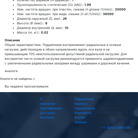
Количество шариков (N шариков)::
7
Грузоподъемность статическая (Co (kN))::
1.96
Ном. частота вращен. при пластич. смазке (n grease (1/min))::
30000
Ном. частота вращен. при жидк. смазке (n oil (1/min))::
36000
Диаметр наружный (D, мм)::
26
Высота (В (мм))::
8
Диаметр внутренний (d, мм)::
10
Масса (m, кг)::
0.02
Описание
Общая характеристика. Подшипники воспринимают радиальные и осевые
нагрузки, действующие в обоих направлениях вдоль оси вала и не
превышающие 70% неиспользованной допустимой радиальной нагрузки. Для
восприятия чисто осевой нагрузки рекомендуется применять шарикоподшипники
с увеличенными радиальными зазорами между шариками и дорожкой качения.
Аналоги
Аналоги не найдены.
<
Вы недавно просматривали
Покупателям
Продукция
Связаться с нами
О
Подшипники
162603,
компании
Корпуса
Вологодская область,
Сертификация
подшипников
г. Череповец ул.
Доставка
Комплекты
Боршодская д. 6 офис
Контакты
Втулки
3
Шарики
+7 (8202) 498-438