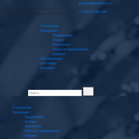
kompred@volsfera.ru
162603, Вологодская область, г.
+7 (8202) 498-438
Череповец ул. Боршодская д. 6 офис
3
О компании
Продукция
Подшипники
Втулки
Комплекты
Корпуса подшипников
Шарики
Сертификация
Доставка
Контакты
О компании
Продукция
Подшипники
Втулки
Комплекты
Корпуса подшипников
Шарики