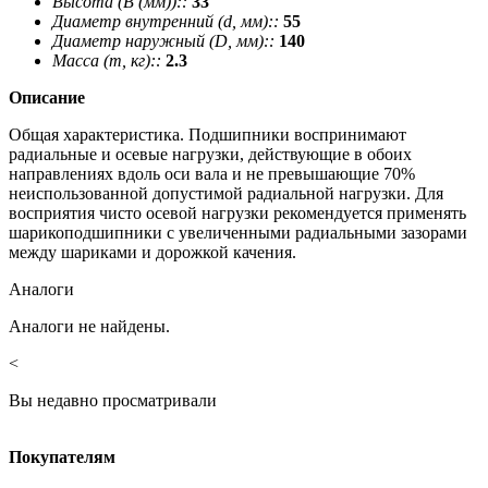
Высота (В (мм))::
33
Диаметр внутренний (d, мм)::
55
Диаметр наружный (D, мм)::
140
Масса (m, кг)::
2.3
Описание
Общая характеристика. Подшипники воспринимают
радиальные и осевые нагрузки, действующие в обоих
направлениях вдоль оси вала и не превышающие 70%
неиспользованной допустимой радиальной нагрузки. Для
восприятия чисто осевой нагрузки рекомендуется применять
шарикоподшипники с увеличенными радиальными зазорами
между шариками и дорожкой качения.
Аналоги
Аналоги не найдены.
<
Вы недавно просматривали
Покупателям