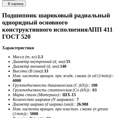
В корзину
Подшипник шариковый радиальный
однорядный основного
конструктивного исполненияАПП 411
ГОСТ 520
Характеристики
Масса (m, кг):
2.3
Диаметр внутренний (d, мм):
55
Диаметр внешний (d, мм):
140
Высота (В (мм)):
33
Ном. частота вращен. при жидк. смазке (n oil (1/min))::
6000
Грузоподъемность динамическая (C (kN))::
100
Грузоподъемность статическая (Co (kN))::
63
Марка стали (Материал)::
ШХ-15
Количество шариков (N шариков)::
7
Диаметр шарика (d шарика (мм))::
26.988
Ном. частота вращен. при пластич. смазке (n grease
(1/min))::
5000