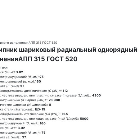
вного исполненияАПП 315 ГОСТ 520
пник шариковый радиальный однорядный 
ненияАПП 315 ГОСТ 520
тики
а (m, кг):
3.02
метр внутренний (d, мм):
75
метр внешний (d, мм):
160
ота (В (мм)):
37
зоподъемность динамическая (C (kN))::
112
 частота вращен. при пластич. смазке (n grease (1/min))::
4300
метр шарика (d шарика (мм))::
26.988
ичество шариков (N шариков)::
8
ка стали (Материал)::
ШХ-15
зоподъемность статическая (Co (kN))::
72.5
 частота вращен. при жидк. смазке (n oil (1/min))::
5000
метр наружный (D, мм)::
160
а (m, кг)::
3.02
метр внутренний (d, мм)::
75
та (В (мм))::
37