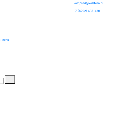
kompred@volsfera.ru
3
+7 (8202) 498-438
пников