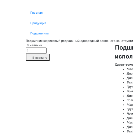
Главная
Продукция
Подшипники
Подшипник шариковый радиальный однорядный основного конструкти
В наличии
Подши
испол
В корзину
Характерис
Масс
Диа
Диа
Выс
Гру
Ном.
Диа
Кол
Мар
Гру
Ном.
Диа
Масс
Диа
Высо