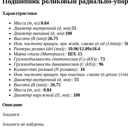
Подшипник роликовый радиально-упор
Характеристики
Масса (m, кг):
0.84
Диаметр внутренний (d, мм):
55
Диаметр внешний (d, мм):
100
Высота (В (мм)):
26.75
Ном. частота вращен. при жидк. смазке (n oil (1/min))::
5
Размеры ролика (dxl (мм))::
10.96/12.09х18.4
Марка стали (Материал)::
ШХ-15
Грузоподъемность статическая (Co (kN))::
73
Грузоподъемность динамическая (C (kN))::
96
Количество роликов (N роликов)::
16
Ном. частота вращен. при пластич. смазке (n grease (1/min
Диаметр внутренний (d, мм)::
55
Высота (В (мм))::
26.75
Масса (m, кг)::
0.84
Диаметр наружный (D, мм)::
100
Описание
Аналоги
Аналоги не найдены.