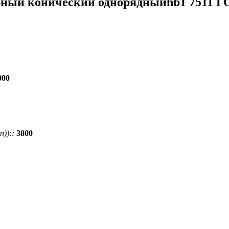
ный конический однорядныйhb1 7511 Г
000
))::
3800