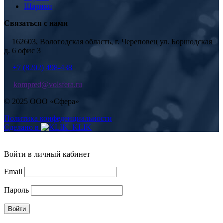
Шарики
Связаться с нами
162603, Вологодская область, г. Череповец ул. Боршодская
д. 6 офис 3
+7 (8202) 498-438
kompred@volsfera.ru
© 2025 ООО «Сфера»
Политика конфеденциальности
Сделано в
Войти в личный кабинет
Email
Пароль