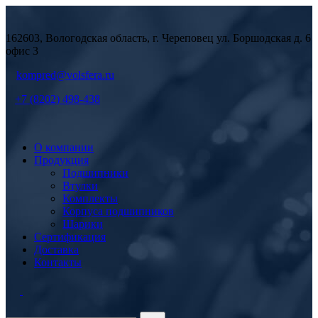
162603, Вологодская область, г. Череповец ул. Боршодская д. 6
офис 3
kompred@volsfera.ru
+7 (8202) 498-438
О компании
Продукция
Подшипники
Втулки
Комплекты
Корпуса подшипников
Шарики
Сертификация
Доставка
Контакты