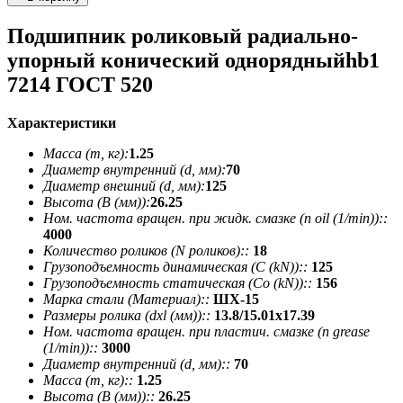
Подшипник роликовый радиально-
упорный конический однорядныйhb1
7214 ГОСТ 520
Характеристики
Масса (m, кг):
1.25
Диаметр внутренний (d, мм):
70
Диаметр внешний (d, мм):
125
Высота (В (мм)):
26.25
Ном. частота вращен. при жидк. смазке (n oil (1/min))::
4000
Количество роликов (N роликов)::
18
Грузоподъемность динамическая (C (kN))::
125
Грузоподъемность статическая (Co (kN))::
156
Марка стали (Материал)::
ШХ-15
Размеры ролика (dxl (мм))::
13.8/15.01х17.39
Ном. частота вращен. при пластич. смазке (n grease
(1/min))::
3000
Диаметр внутренний (d, мм)::
70
Масса (m, кг)::
1.25
Высота (В (мм))::
26.25