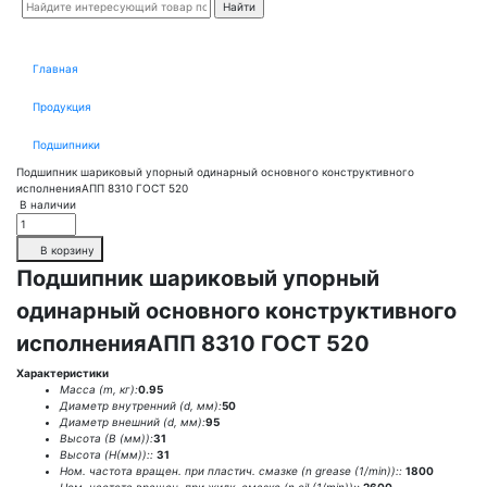
Главная
Продукция
Подшипники
Подшипник шариковый упорный одинарный основного конструктивного
исполненияАПП 8310 ГОСТ 520
В наличии
В корзину
Подшипник шариковый упорный
одинарный основного конструктивного
исполненияАПП 8310 ГОСТ 520
Характеристики
Масса (m, кг):
0.95
Диаметр внутренний (d, мм):
50
Диаметр внешний (d, мм):
95
Высота (В (мм)):
31
Высота (H(мм))::
31
Ном. частота вращен. при пластич. смазке (n grease (1/min))::
1800