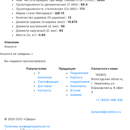
Ном. частота вращен. при жидк. смазке (n oil (1/min))::
2600
Грузоподъемность динамическая (C (kN))::
88.4
Грузоподъемность статическая (Co (kN))::
173
Марка стали (Материал)::
ШХ-15
Количество шариков (N шариков)::
13
Диаметр шарика (d шарика (мм))::
15.875
Диаметр внутренний (d, мм)::
50
Диаметр наружный (D, мм)::
95
Масса (m, кг)::
0.95
Описание
Аналоги
Аналоги не найдены.
<
Вы недавно просматривали
Покупателям
Продукция
Связаться с нами
О
Подшипники
162603,
компании
Корпуса
Вологодская область,
Сертификация
подшипников
г. Череповец ул.
Доставка
Комплекты
Боршодская д. 6 офис
Контакты
Втулки
3
Шарики
+7 (8202) 498-438
kompred@volsfera.ru
© 2025 ООО «Сфера»
Политика конфеденциальности