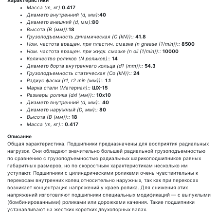
Характеристики
Масса (m, кг):
0.417
Диаметр внутренний (d, мм):
40
Диаметр внешний (d, мм):
80
Высота (В (мм)):
18
Грузоподъемность динамическая (C (kN))::
41.8
Ном. частота вращен. при пластич. смазке (n grease (1/min))::
8500
Ном. частота вращен. при жидк. смазке (n oil (1/min))::
10000
Количество роликов (N роликов)::
14
Диаметр борта внутреннего кольца (d1 (mm))::
54.3
Грузоподъемность статическая (Co (kN))::
24
Радиус фаски (r1, r2 min (мм))::
1.1
Марка стали (Материал)::
ШХ-15
Размеры ролика (dxl (мм))::
10х10
Диаметр внутренний (d, мм)::
40
Диаметр наружный (D, мм)::
80
Высота (В (мм))::
18
Масса (m, кг)::
0.417
Описание
Общая характеристика. Подшипники предназначены для восприятия радиальных
нагрузок. Они обладают значительно большей радиальной грузоподъемностью
по сравнению с грузоподъемностью радиальных шарикоподшипников равных
габаритных размеров, но по скоростным характеристикам несколько им
уступают. Подшипники с цилиндрическими роликами очень чувствительны к
перекосам внутренних колец относительно наружных, так как при перекосах
возникает концентрация напряжений у краев ролика. Для снижения этих
напряжений изготовляют подшипники специальных модификаций — с выпуклыми
(бомбинированными) роликами или дорожками качения. Такие подшипники
устанавливают на жестких коротких двухопорных валах.