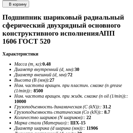
В корзину
Подшипник шариковый радиальный
сферический двухрядный основного
конструктивного исполненияАПП
1606 ГОСТ 520
Характеристики
Масса (m, кг):
0.48
Диаметр внутренний (d, мм):
30
Диаметр внешний (d, мм):
72
Высота (В (мм)):
27
Ном. частота вращен. при пластич. смазке (n grease
(1/min))::
8500
Ном. частота вращен. при жидк. смазке (n oil (1/min))::
10000
Грузоподъемность динамическая (C (kN))::
31.2
Грузоподъемность статическая (Co (kN))::
8.7
Количество шариков (N шариков)::
22
Марка стали (Материал)::
ШХ-15
Диаметр шарика (d шарика (мм))::
11906