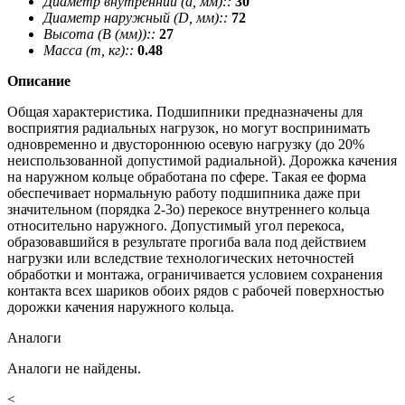
Диаметр внутренний (d, мм)::
30
Диаметр наружный (D, мм)::
72
Высота (В (мм))::
27
Масса (m, кг)::
0.48
Описание
Общая характеристика. Подшипники предназначены для
восприятия радиальных нагрузок, но могут воспринимать
одновременно и двустороннюю осевую нагрузку (до 20%
неиспользованной допустимой радиальной). Дорожка качения
на наружном кольце обработана по сфере. Такая ее форма
обеспечивает нормальную работу подшипника даже при
значительном (порядка 2-3о) перекосе внутреннего кольца
относительно наружного. Допустимый угол перекоса,
образовавшийся в результате прогиба вала под действием
нагрузки или вследствие технологических неточностей
обработки и монтажа, ограничивается условием сохранения
контакта всех шариков обоих рядов с рабочей поверхностью
дорожки качения наружного кольца.
Аналоги
Аналоги не найдены.
<