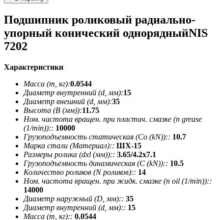
Подшипник роликовый радиально-
упорный конический однорядныйNIS
7202
Характеристики
Масса (m, кг):
0.0544
Диаметр внутренний (d, мм):
15
Диаметр внешний (d, мм):
35
Высота (В (мм)):
11.75
Ном. частота вращен. при пластич. смазке (n grease
(1/min))::
10000
Грузоподъемность статическая (Co (kN))::
10.7
Марка стали (Материал)::
ШХ-15
Размеры ролика (dxl (мм))::
3.65/4.2х7.1
Грузоподъемность динамическая (C (kN))::
10.5
Количество роликов (N роликов)::
14
Ном. частота вращен. при жидк. смазке (n oil (1/min))::
14000
Диаметр наружный (D, мм)::
35
Диаметр внутренний (d, мм)::
15
Масса (m, кг)::
0.0544