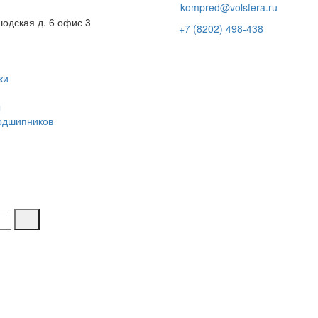
kompred@volsfera.ru
шодская д. 6 офис 3
+7 (8202) 498-438
ки
ы
одшипников