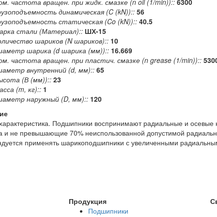
ом. частота вращен. при жидк. смазке (n oil (1/min))::
6300
рузоподъемность динамическая (C (kN))::
56
рузоподъемность статическая (Co (kN))::
40.5
арка стали (Материал)::
ШХ-15
оличество шариков (N шариков)::
10
иаметр шарика (d шарика (мм))::
16.669
ом. частота вращен. при пластич. смазке (n grease (1/min))::
530
иаметр внутренний (d, мм)::
65
ысота (В (мм))::
23
сса (m, кг)::
1
иаметр наружный (D, мм)::
120
ие
арактеристика. Подшипники воспринимают радиальные и осевые н
а и не превышающие 70% неиспользованной допустимой радиальной
дуется применять шарикоподшипники с увеличенными радиальным
Продукция
С
Подшипники