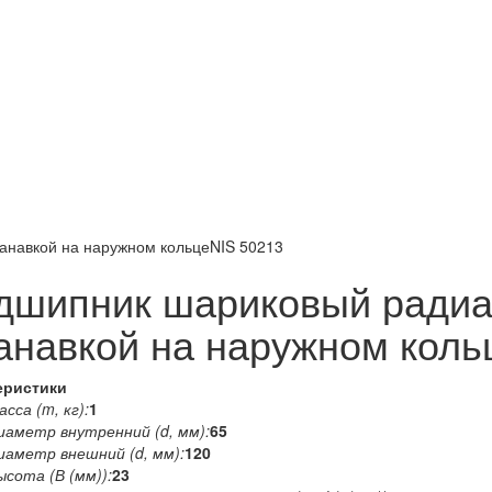
анавкой на наружном кольцеNIS 50213
дшипник шариковый ради
канавкой на наружном коль
еристики
сса (m, кг):
1
иаметр внутренний (d, мм):
65
иаметр внешний (d, мм):
120
ысота (В (мм)):
23