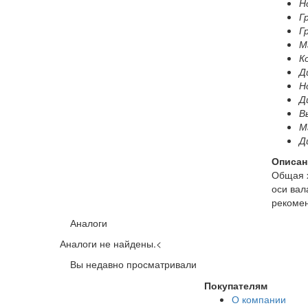
Н
Г
Г
М
К
Д
Н
Д
В
Ма
Д
Описан
Общая х
оси вал
рекомен
Аналоги
Аналоги не найдены.
<
Вы недавно просматривали
Покупателям
О компании