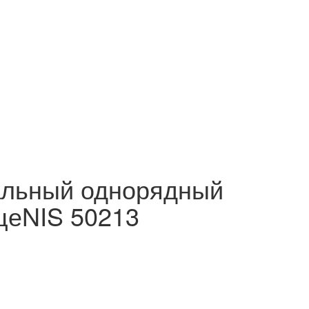
альный однорядный
цеNIS 50213