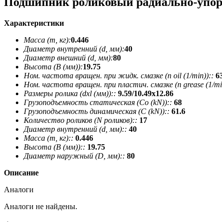
Подшипник роликовый радиально-упор
Характеристики
Масса (m, кг):
0.446
Диаметр внутренний (d, мм):
40
Диаметр внешний (d, мм):
80
Высота (В (мм)):
19.75
Ном. частота вращен. при жидк. смазке (n oil (1/min))::
6
Ном. частота вращен. при пластич. смазке (n grease (1/min
Размеры ролика (dxl (мм))::
9.59/10.49х12.86
Грузоподъемность статическая (Co (kN))::
68
Грузоподъемность динамическая (C (kN))::
61.6
Количество роликов (N роликов)::
17
Диаметр внутренний (d, мм)::
40
Масса (m, кг)::
0.446
Высота (В (мм))::
19.75
Диаметр наружный (D, мм)::
80
Описание
Аналоги
Аналоги не найдены.