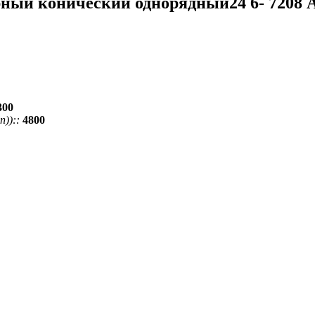
ный конический однорядный24 6- 7208 
300
))::
4800