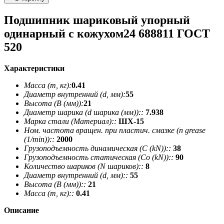
Подшипник шариковый упорный
одинарный с кожухом24 688811 ГОСТ
520
Характеристики
Масса (m, кг):
0.41
Диаметр внутренний (d, мм):
55
Высота (В (мм)):
21
Диаметр шарика (d шарика (мм))::
7.938
Марка стали (Материал)::
ШХ-15
Ном. частота вращен. при пластич. смазке (n grease
(1/min))::
2000
Грузоподъемность динамическая (C (kN))::
38
Грузоподъемность статическая (Co (kN))::
90
Количество шариков (N шариков)::
8
Диаметр внутренний (d, мм)::
55
Высота (В (мм))::
21
Масса (m, кг)::
0.41
Описание