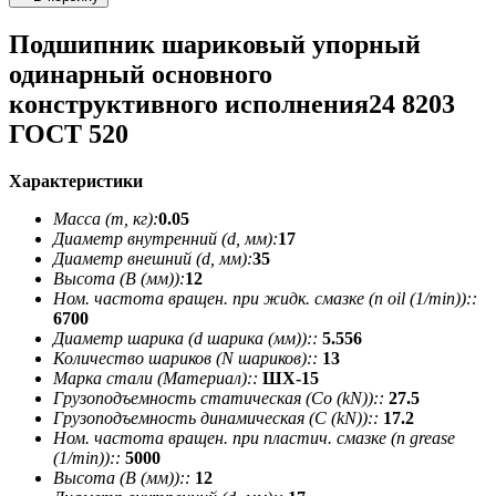
Подшипник шариковый упорный
одинарный основного
конструктивного исполнения24 8203
ГОСТ 520
Характеристики
Масса (m, кг):
0.05
Диаметр внутренний (d, мм):
17
Диаметр внешний (d, мм):
35
Высота (В (мм)):
12
Ном. частота вращен. при жидк. смазке (n oil (1/min))::
6700
Диаметр шарика (d шарика (мм))::
5.556
Количество шариков (N шариков)::
13
Марка стали (Материал)::
ШХ-15
Грузоподъемность статическая (Co (kN))::
27.5
Грузоподъемность динамическая (C (kN))::
17.2
Ном. частота вращен. при пластич. смазке (n grease
(1/min))::
5000
Высота (В (мм))::
12