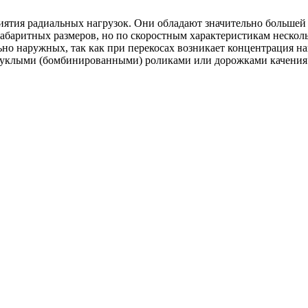
ятия радиальных нагрузок. Они обладают значительно большей
баритных размеров, но по скоростным характеристикам неско
ьно наружных, так как при перекосах возникает концентрация н
клыми (бомбинированными) роликами или дорожками качения.