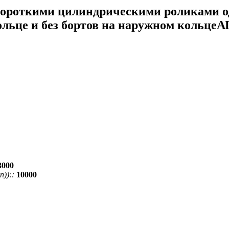
ороткими цилиндрическими роликами од
ольце и без бортов на наружном кольц
3000
))::
10000