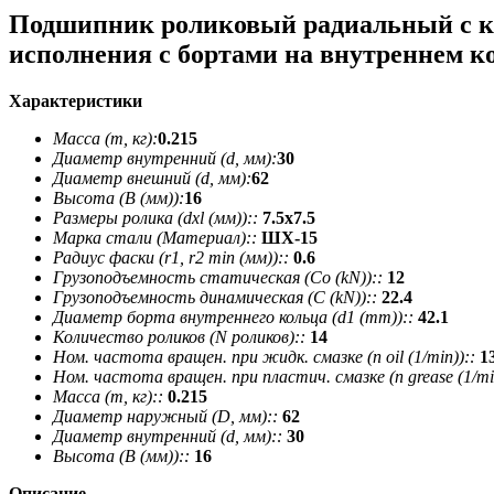
Подшипник роликовый радиальный с к
исполнения с бортами на внутреннем к
Характеристики
Масса (m, кг):
0.215
Диаметр внутренний (d, мм):
30
Диаметр внешний (d, мм):
62
Высота (В (мм)):
16
Размеры ролика (dxl (мм))::
7.5х7.5
Марка стали (Материал)::
ШХ-15
Радиус фаски (r1, r2 min (мм))::
0.6
Грузоподъемность статическая (Co (kN))::
12
Грузоподъемность динамическая (C (kN))::
22.4
Диаметр борта внутреннего кольца (d1 (mm))::
42.1
Количество роликов (N роликов)::
14
Ном. частота вращен. при жидк. смазке (n oil (1/min))::
1
Ном. частота вращен. при пластич. смазке (n grease (1/min
Масса (m, кг)::
0.215
Диаметр наружный (D, мм)::
62
Диаметр внутренний (d, мм)::
30
Высота (В (мм))::
16
Описание