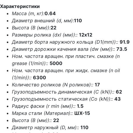
Характеристики
Масса (m, кг):
0.64
Диаметр внешний (d, мм):
110
Высота (В (мм)):
22
Размеры ролика (dxl (мм))::
12х12
Диаметр борта наружного кольца (D1(mm))::
91.9
Диаметр дорожки качения вала (dw (мм))::
73.5
Ном. частота вращен. при пластич. смазке (n
grease (1/min))::
5000
Ном. частота вращен. при жидк. смазке (n oil
(1/min))::
6300
Количество роликов (N роликов)::
17
Грузоподъемность динамическая (C (kN))::
62
Грузоподъемность статическая (Co (kN))::
43
Радиус фаски (r min (мм))::
1.5
Марка стали (Материал)::
ШХ-15
Высота (В (мм))::
22
Диаметр наружный (D, мм)::
110