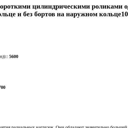
ороткими цилиндрическими роликами од
ольце и без бортов на наружном кольце1
))::
5600
700
ятия радиальных нагрузок. Они обладают значительно большей