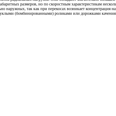
баритных размеров, но по скоростным характеристикам неско
ьно наружных, так как при перекосах возникает концентрация н
клыми (бомбинированными) роликами или дорожками качения.