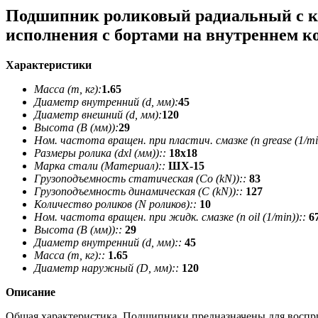
Подшипник роликовый радиальный с к
исполнения с бортами на внутреннем к
Характеристики
Масса (m, кг):
1.65
Диаметр внутренний (d, мм):
45
Диаметр внешний (d, мм):
120
Высота (В (мм)):
29
Ном. частота вращен. при пластич. смазке (n grease (1/min
Размеры ролика (dxl (мм))::
18х18
Марка стали (Материал)::
ШХ-15
Грузоподъемность статическая (Co (kN))::
83
Грузоподъемность динамическая (C (kN))::
127
Количество роликов (N роликов)::
10
Ном. частота вращен. при жидк. смазке (n oil (1/min))::
6
Высота (В (мм))::
29
Диаметр внутренний (d, мм)::
45
Масса (m, кг)::
1.65
Диаметр наружный (D, мм)::
120
Описание
Общая характеристика. Подшипники предназначены для воспри