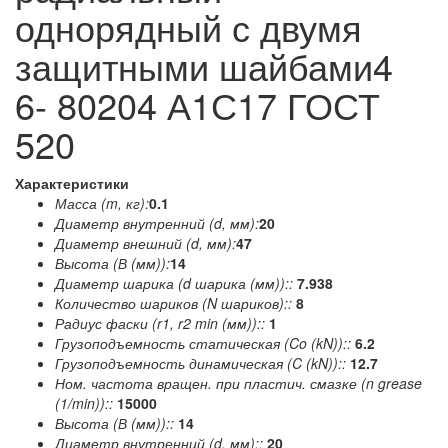
однорядный с двумя
защитными шайбами4
6- 80204 А1С17 ГОСТ
520
Характеристики
Масса (m, кг):
0.1
Диаметр внутренний (d, мм):
20
Диаметр внешний (d, мм):
47
Высота (В (мм)):
14
Диаметр шарика (d шарика (мм))::
7.938
Количество шариков (N шариков)::
8
Радиус фаски (r1, r2 min (мм))::
1
Грузоподъемность статическая (Co (kN))::
6.2
Грузоподъемность динамическая (C (kN))::
12.7
Ном. частота вращен. при пластич. смазке (n grease
(1/min))::
15000
Высота (В (мм))::
14
Диаметр внутренний (d, мм)::
20