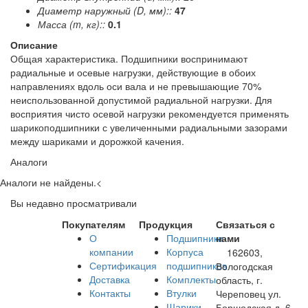
Диаметр наружный (D, мм)::
47
Масса (m, кг)::
0.1
Описание
Общая характеристика. Подшипники воспринимают
радиальные и осевые нагрузки, действующие в обоих
направлениях вдоль оси вала и не превышающие 70%
неиспользованной допустимой радиальной нагрузки. Для
восприятия чисто осевой нагрузки рекомендуется применять
шарикоподшипники с увеличенными радиальными зазорами
между шариками и дорожкой качения.
Аналоги
Аналоги не найдены.
<
Вы недавно просматривали
Покупателям
Продукция
Связаться с
О
Подшипники
нами
компании
Корпуса
162603,
Сертификация
подшипников
Вологодская
Доставка
Комплекты
область, г.
Контакты
Втулки
Череповец ул.
Шарики
Боршодская д. 6