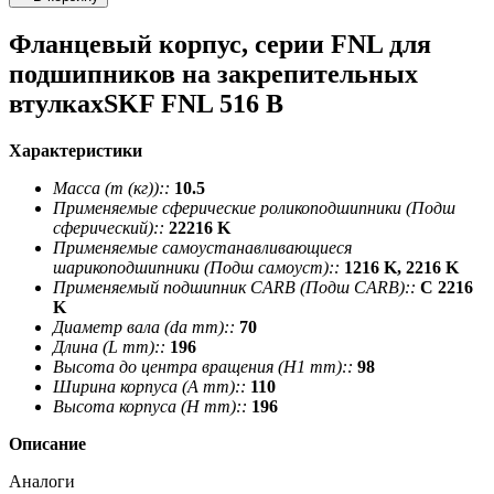
Фланцевый корпус, cерии FNL для
подшипников на закрепительных
втулкахSKF FNL 516 B
Характеристики
Масса (m (кг))::
10.5
Применяемые сферические роликоподшипники (Подш
сферический)::
22216 K
Применяемые самоустанавливающиеся
шарикоподшипники (Подш самоуст)::
1216 K, 2216 K
Применяемый подшипник CARB (Подш CARB)::
C 2216
K
Диаметр вала (da mm)::
70
Длина (L mm)::
196
Высота до центра вращения (H1 mm)::
98
Ширина корпуса (A mm)::
110
Высота корпуса (H mm)::
196
Описание
Аналоги