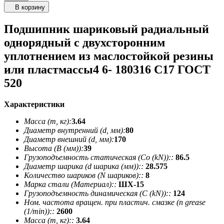
В корзину
Подшипник шариковый радиальный
однорядный с двухсторонним
уплотнением из маслостойкой резины
или пластмассы4 6- 180316 С17 ГОСТ
520
Характеристики
Масса (m, кг):
3.64
Диаметр внутренний (d, мм):
80
Диаметр внешний (d, мм):
170
Высота (В (мм)):
39
Грузоподъемность статическая (Co (kN))::
86.5
Диаметр шарика (d шарика (мм))::
28.575
Количество шариков (N шариков)::
8
Марка стали (Материал)::
ШХ-15
Грузоподъемность динамическая (C (kN))::
124
Ном. частота вращен. при пластич. смазке (n grease
(1/min))::
2600
Масса (m, кг)::
3.64