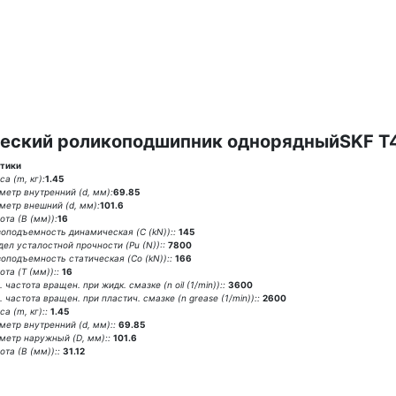
еский роликоподшипник однорядныйSKF T
тики
а (m, кг):
1.45
метр внутренний (d, мм):
69.85
метр внешний (d, мм):
101.6
ота (В (мм)):
16
зоподъемность динамическая (C (kN))::
145
дел усталостной прочности (Pu (N))::
7800
зоподъемность статическая (Co (kN))::
166
та (T (мм))::
16
 частота вращен. при жидк. смазке (n oil (1/min))::
3600
 частота вращен. при пластич. смазке (n grease (1/min))::
2600
а (m, кг)::
1.45
метр внутренний (d, мм)::
69.85
метр наружный (D, мм)::
101.6
та (В (мм))::
31.12