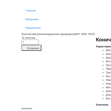
Главная
Продукция
Подшипники
Конический роликоподшипник однорядныйSKF T4CB 100/Q
В наличии
Конич
Характерис
В корзину
Масс
Диа
Диа
Выс
Гру
Пре
Гру
Высо
Ном.
Ном.
Масс
Диа
Диа
Высо
Описание
Аналоги