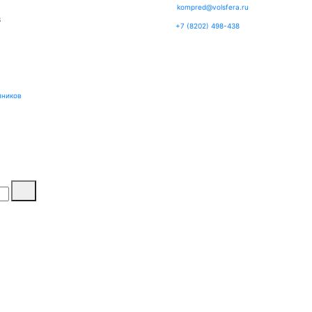
kompred@volsfera.ru
3
+7 (8202) 498-438
пников