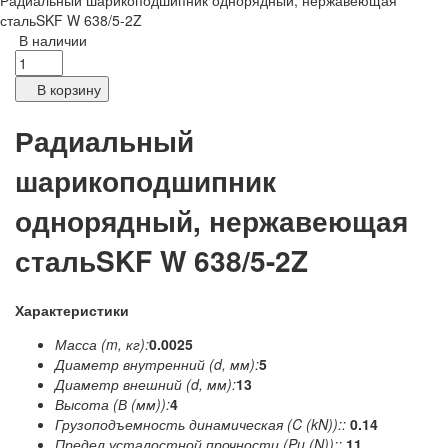
Радиальный шарикоподшипник однорядный, нержавеющая
стальSKF W 638/5-2Z
В наличии
В корзину
Радиальный
шарикоподшипник
однорядный, нержавеющая
стальSKF W 638/5-2Z
Характеристики
Масса (m, кг):
0.0025
Диаметр внутренний (d, мм):
5
Диаметр внешний (d, мм):
13
Высота (В (мм)):
4
Грузоподъемность динамическая (C (kN))::
0.14
Предел усталостной прочности (Pu (N))::
11