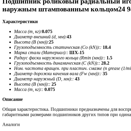
Подшипник роликовый радиальный иго
наружным штампованным кольцом24 94
Характеристики
Масса (m, кг):
0.075
Диаметр внешний (d, мм):
43
Высота (В (мм)):
25
Грузоподъемность статическая (Co (kN))::
18.4
Марка стали (Материал)::
ШХ-15
Радиус фаски наружного кольца (Rmin (мм))::
1.5
Грузоподъемность динамическая (C (kN))::
28.2
Ном. частота вращен. при пластич. смазке (n grease (1/min
Диаметр дорожки качения вала (Fw (мм))::
35
Диаметр наружный (D, мм)::
43
Высота (В (мм))::
25
Масса (m, кг)::
0.075
Описание
Общая характеристика. Подшипники предназначены для воспри
габаритными размерами подшипников других типов при одинак
Аналоги