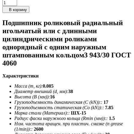
В корзину
Подшипник роликовый радиальный
игольчатый или с длинными
цилиндрическими роликами
однорядный с одним наружным
штампованным кольцом3 943/30 ГОСТ
4060
Характеристики
Масса (m, кг):
0.085
Диаметр внешний (d, мм):
38
Высота (В (мм)):
16
Грузоподъемность динамическая (C (kN))::
17
Грузоподъемность статическая (Co (kN))::
7.85
Марка стали (Материал)::
ШХ-15
Радиус фаски наружного кольца (Rmin (мм))::
1.5
Ном. частота вращен. при пластич. смазке (n grease
(1/min))::
2600