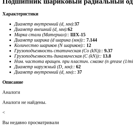
Подшипник шариковый радиальный одн
Характеристики
Диаметр внутренний (d, мм):
37
Диаметр внешний (d, мм):
62
Марка стали (Материал)::
ШХ-15
Диаметр шарика (d шарика (мм))::
7.144
Количество шариков (N шариков)::
12
Грузоподъемность статическая (Co (kN))::
9.37
Грузоподъемность динамическая (C (kN))::
13.8
Ном. частота вращен. при пластич. смазке (n grease (1/min
Диаметр наружный (D, мм)::
62
Диаметр внутренний (d, мм)::
37
Описание
Аналоги
Аналоги не найдены.
<
Вы недавно просматривали