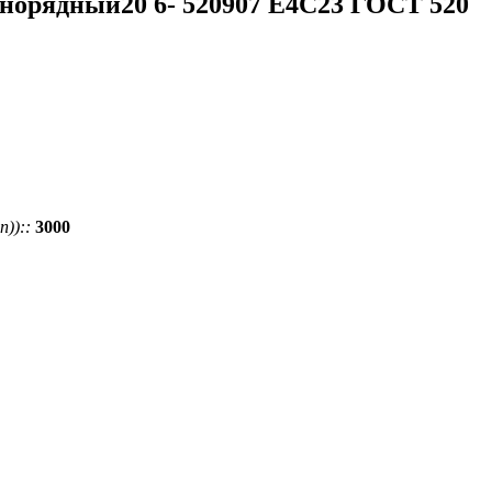
орядный20 6- 520907 Е4С23 ГОСТ 520
))::
3000