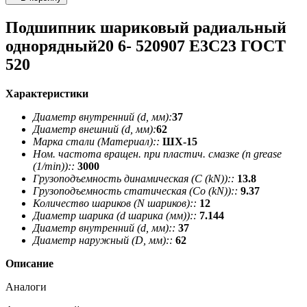
Подшипник шариковый радиальный
однорядный20 6- 520907 Е3C23 ГОСТ
520
Характеристики
Диаметр внутренний (d, мм):
37
Диаметр внешний (d, мм):
62
Марка стали (Материал)::
ШХ-15
Ном. частота вращен. при пластич. смазке (n grease
(1/min))::
3000
Грузоподъемность динамическая (C (kN))::
13.8
Грузоподъемность статическая (Co (kN))::
9.37
Количество шариков (N шариков)::
12
Диаметр шарика (d шарика (мм))::
7.144
Диаметр внутренний (d, мм)::
37
Диаметр наружный (D, мм)::
62
Описание
Аналоги