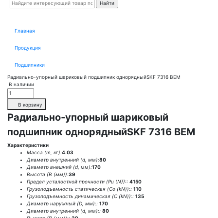
Главная
Продукция
Подшипники
Радиально-упорный шариковый подшипник однорядныйSKF 7316 BEM
В наличии
В корзину
Радиально-упорный шариковый
подшипник однорядныйSKF 7316 BEM
Характеристики
Масса (m, кг):
4.03
Диаметр внутренний (d, мм):
80
Диаметр внешний (d, мм):
170
Высота (В (мм)):
39
Предел усталостной прочности (Pu (N))::
4150
Грузоподъемность статическая (Co (kN))::
110
Грузоподъемность динамическая (C (kN))::
135
Диаметр наружный (D, мм)::
170
Диаметр внутренний (d, мм)::
80