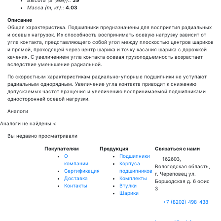
Высота (В (мм))::
39
Масса (m, кг)::
4.03
Описание
Общая характеристика. Подшипники предназначены для восприятия радиальных
и осевых нагрузок. Их способность воспринимать осевую нагрузку зависит от
угла контакта, представляющего собой угол между плоскостью центров шариков
и прямой, проходящей через центр шарика и точку касания шарика с дорожкой
качения. С увеличением угла контакта осевая грузоподъемность возрастает
вследствие уменьшение радиальной.
По скоростным характеристикам радиально-упорные подшипники не уступают
радиальным однорядным. Увеличение угла контакта приводит к снижению
допускаемых частот вращения и увеличению воспринимаемой подшипниками
односторонней осевой нагрузки.
Аналоги
Аналоги не найдены.
<
Вы недавно просматривали
Покупателям
Продукция
Связаться с нами
О
Подшипники
162603,
компании
Корпуса
Вологодская область,
Сертификация
подшипников
г. Череповец ул.
Доставка
Комплекты
Боршодская д. 6 офис
Контакты
Втулки
3
Шарики
+7 (8202) 498-438