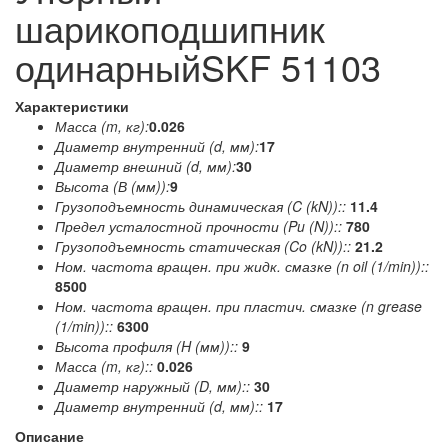
шарикоподшипник
одинарныйSKF 51103
Характеристики
Масса (m, кг):
0.026
Диаметр внутренний (d, мм):
17
Диаметр внешний (d, мм):
30
Высота (В (мм)):
9
Грузоподъемность динамическая (C (kN))::
11.4
Предел усталостной прочности (Pu (N))::
780
Грузоподъемность статическая (Co (kN))::
21.2
Ном. частота вращен. при жидк. смазке (n oil (1/min))::
8500
Ном. частота вращен. при пластич. смазке (n grease
(1/min))::
6300
Высота профиля (H (мм))::
9
Масса (m, кг)::
0.026
Диаметр наружный (D, мм)::
30
Диаметр внутренний (d, мм)::
17
Описание