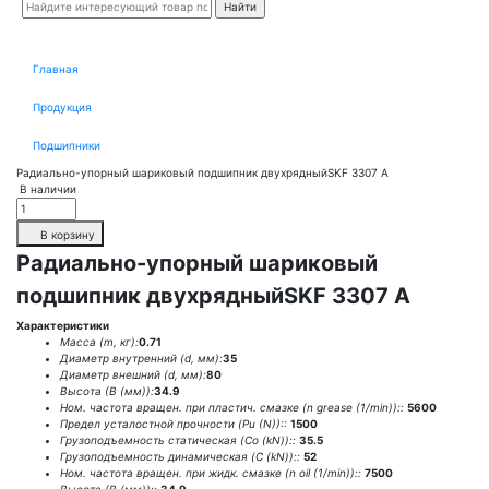
Главная
Продукция
Подшипники
Радиально-упорный шариковый подшипник двухрядныйSKF 3307 A
В наличии
В корзину
Радиально-упорный шариковый
подшипник двухрядныйSKF 3307 A
Характеристики
Масса (m, кг):
0.71
Диаметр внутренний (d, мм):
35
Диаметр внешний (d, мм):
80
Высота (В (мм)):
34.9
Ном. частота вращен. при пластич. смазке (n grease (1/min))::
5600
Предел усталостной прочности (Pu (N))::
1500
Грузоподъемность статическая (Co (kN))::
35.5
Грузоподъемность динамическая (C (kN))::
52
Ном. частота вращен. при жидк. смазке (n oil (1/min))::
7500