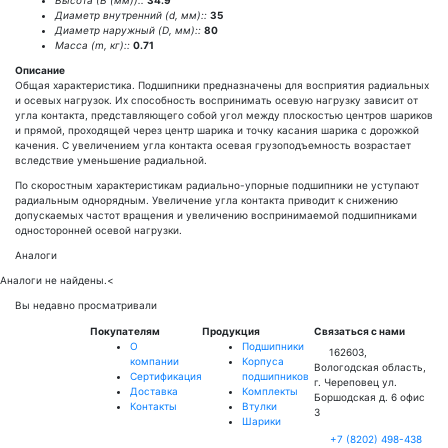
Высота (В (мм))::
34.9
Диаметр внутренний (d, мм)::
35
Диаметр наружный (D, мм)::
80
Масса (m, кг)::
0.71
Описание
Общая характеристика. Подшипники предназначены для восприятия радиальных
и осевых нагрузок. Их способность воспринимать осевую нагрузку зависит от
угла контакта, представляющего собой угол между плоскостью центров шариков
и прямой, проходящей через центр шарика и точку касания шарика с дорожкой
качения. С увеличением угла контакта осевая грузоподъемность возрастает
вследствие уменьшение радиальной.
По скоростным характеристикам радиально-упорные подшипники не уступают
радиальным однорядным. Увеличение угла контакта приводит к снижению
допускаемых частот вращения и увеличению воспринимаемой подшипниками
односторонней осевой нагрузки.
Аналоги
Аналоги не найдены.
<
Вы недавно просматривали
Покупателям
Продукция
Связаться с нами
О
Подшипники
162603,
компании
Корпуса
Вологодская область,
Сертификация
подшипников
г. Череповец ул.
Доставка
Комплекты
Боршодская д. 6 офис
Контакты
Втулки
3
Шарики
+7 (8202) 498-438