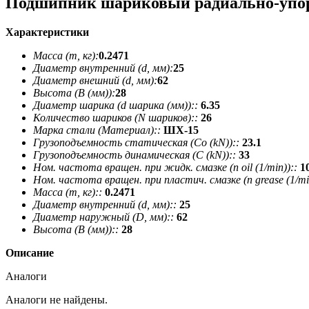
Подшипник шариковый радиально-упор
Характеристики
Масса (m, кг):
0.2471
Диаметр внутренний (d, мм):
25
Диаметр внешний (d, мм):
62
Высота (В (мм)):
28
Диаметр шарика (d шарика (мм))::
6.35
Количество шариков (N шариков)::
26
Марка стали (Материал)::
ШХ-15
Грузоподъемность статическая (Co (kN))::
23.1
Грузоподъемность динамическая (C (kN))::
33
Ном. частота вращен. при жидк. смазке (n oil (1/min))::
1
Ном. частота вращен. при пластич. смазке (n grease (1/min
Масса (m, кг)::
0.2471
Диаметр внутренний (d, мм)::
25
Диаметр наружный (D, мм)::
62
Высота (В (мм))::
28
Описание
Аналоги
Аналоги не найдены.