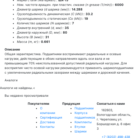
Марка стали (Материал)::
ШХ-15
Ном. частота вращен. при пластич. смазке (n grease (1/min))::
6000
Диаметр шарика (d шарика (мм))::
14.288
Грузоподъемность динамическая (C (kN))::
33.2
Грузоподъемность статическая (Co (kN))::
19
Количество шариков (N шариков)::
7
Диаметр внутренний (d, мм)::
35
Диаметр наружный (D, мм)::
80
Высота (В (мм))::
31
Масса (m, кг)::
0.661
Описание
Общая характеристика. Подшипники воспринимают радиальные и осевые
нагрузки, действующие в обоих направлениях вдоль оси вала и не
превышающие 70% неиспользованной допустимой радиальной нагрузки. Для
восприятия чисто осевой нагрузки рекомендуется применять шарикоподшипники
с увеличенными радиальными зазорами между шариками и дорожкой качения.
Аналоги
Аналоги не найдены.
<
Вы недавно просматривали
Покупателям
Продукция
Связаться с нами
О
Подшипники
162603,
компании
Корпуса
Вологодская область,
Сертификация
подшипников
г. Череповец ул.
Доставка
Комплекты
Боршодская д. 6 офис
Контакты
Втулки
3
Шарики
+7 (8202) 498-438