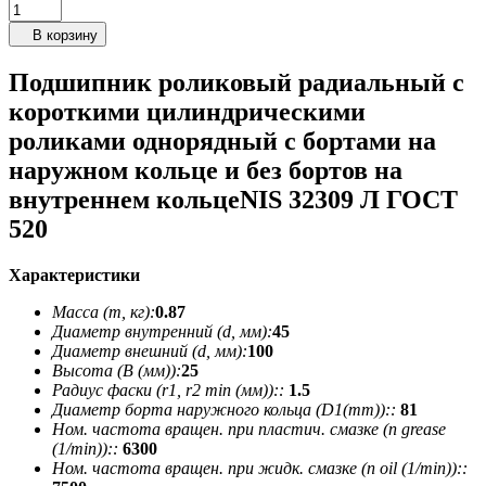
В корзину
Подшипник роликовый радиальный с
короткими цилиндрическими
роликами однорядный с бортами на
наружном кольце и без бортов на
внутреннем кольцеNIS 32309 Л ГОСТ
520
Характеристики
Масса (m, кг):
0.87
Диаметр внутренний (d, мм):
45
Диаметр внешний (d, мм):
100
Высота (В (мм)):
25
Радиус фаски (r1, r2 min (мм))::
1.5
Диаметр борта наружного кольца (D1(mm))::
81
Ном. частота вращен. при пластич. смазке (n grease
(1/min))::
6300
Ном. частота вращен. при жидк. смазке (n oil (1/min))::