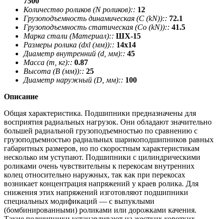
7500
Количество роликов (N роликов)::
12
Грузоподъемность динамическая (C (kN))::
72.1
Грузоподъемность статическая (Co (kN))::
41.5
Марка стали (Материал)::
ШХ-15
Размеры ролика (dxl (мм))::
14х14
Диаметр внутренний (d, мм)::
45
Масса (m, кг)::
0.87
Высота (В (мм))::
25
Диаметр наружный (D, мм)::
100
Описание
Общая характеристика. Подшипники предназначены для
восприятия радиальных нагрузок. Они обладают значительно
большей радиальной грузоподъемностью по сравнению с
грузоподъемностью радиальных шарикоподшипников равных
габаритных размеров, но по скоростным характеристикам
несколько им уступают. Подшипники с цилиндрическими
роликами очень чувствительны к перекосам внутренних
колец относительно наружных, так как при перекосах
возникает концентрация напряжений у краев ролика. Для
снижения этих напряжений изготовляют подшипники
специальных модификаций — с выпуклыми
(бомбинированными) роликами или дорожками качения.
Такие подшипники устанавливают на жестких коротких