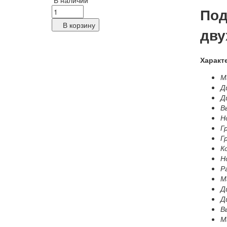
В наличии
Под
В корзину
дву
Характ
Ма
Д
Д
В
Н
Г
Г
К
Н
Р
М
Д
Д
В
Ма