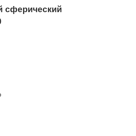
й сферический
0
0