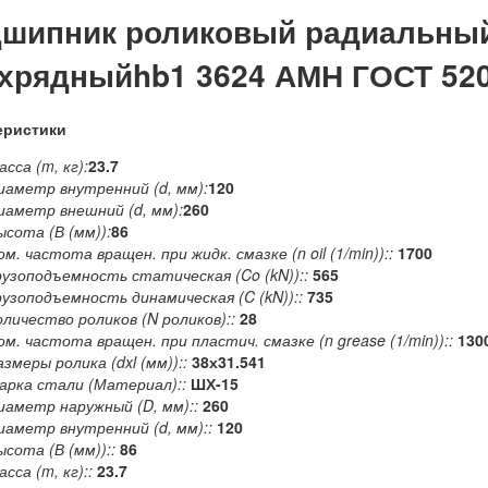
шипник роликовый радиальны
хрядныйhb1 3624 АМН ГОСТ 52
еристики
сса (m, кг):
23.7
иаметр внутренний (d, мм):
120
иаметр внешний (d, мм):
260
ысота (В (мм)):
86
ом. частота вращен. при жидк. смазке (n oil (1/min))::
1700
рузоподъемность статическая (Co (kN))::
565
рузоподъемность динамическая (C (kN))::
735
оличество роликов (N роликов)::
28
ом. частота вращен. при пластич. смазке (n grease (1/min))::
130
азмеры ролика (dxl (мм))::
38х31.541
арка стали (Материал)::
ШХ-15
иаметр наружный (D, мм)::
260
иаметр внутренний (d, мм)::
120
ысота (В (мм))::
86
сса (m, кг)::
23.7